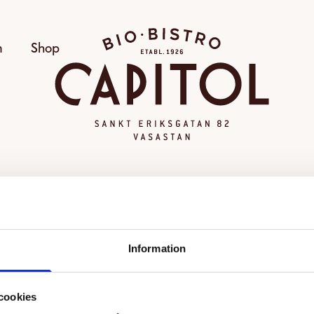
Bio Capitol
m
Shop
OGILTIG VISNING
Information
alda visningen kunde inte hittas eller går inte längre att
Se alla filmer
cookies