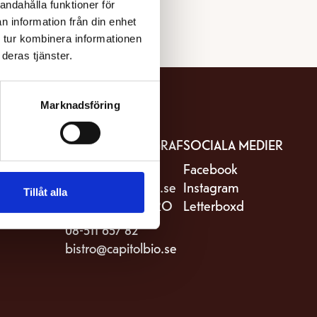
andahålla funktioner för
n information från din enhet
 tur kombinera informationen
deras tjänster.
Marknadsföring
IT
KONTAKTA BIOGRAF
SOCIALA MEDIER
stro Capitol
08-511 657 81
Facebook
riksgatan 82
kassa@capitolbio.se
Instagram
Tillåt alla
Stockholm
KONTAKTA BISTRO
Letterboxd
08-511 657 82
bistro@capitolbio.se