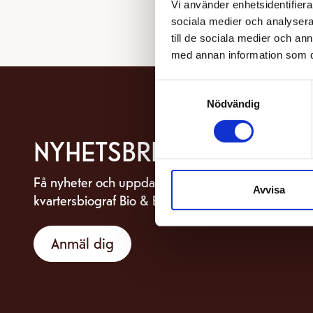
Vi använder enhetsidentifierar
sociala medier och analysera 
till de sociala medier och a
med annan information som du 
Samtyckesval
Nödvändig
NYHETSBREV
Få nyheter och uppdateringar om din
Avvisa
kvartersbiograf Bio & Bistro Capitol.
Anmäl dig