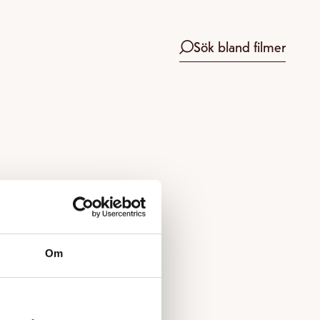
Sök bland filmer
Om
 boka.