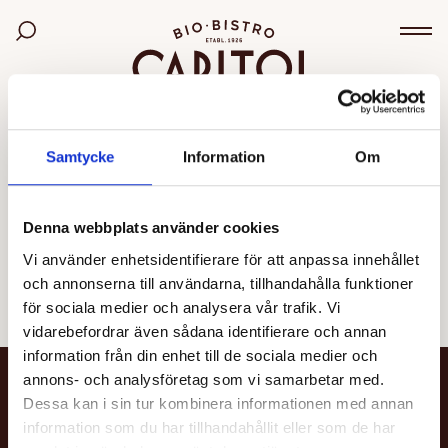
Bio Capitol
Sök bland filmer
Väx
OGILTIG VISNING
Samtycke
Information
Om
Den valda visningen kunde inte hittas eller går inte
längre att boka.
Denna webbplats använder cookies
Vi använder enhetsidentifierare för att anpassa innehållet
Se alla filmer
och annonserna till användarna, tillhandahålla funktioner
för sociala medier och analysera vår trafik. Vi
vidarebefordrar även sådana identifierare och annan
information från din enhet till de sociala medier och
annons- och analysföretag som vi samarbetar med.
NYHETSBREV
Dessa kan i sin tur kombinera informationen med annan
information som du har tillhandahållit eller som de har
Få nyheter och uppdateringar om din