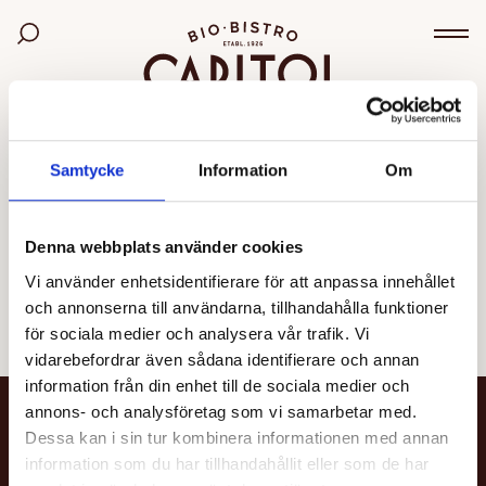
Bio Capitol
Sök bland filmer
Väx
OGILTIG VISNING
Samtycke
Information
Om
Den valda visningen kunde inte hittas eller går inte
längre att boka.
Denna webbplats använder cookies
Vi använder enhetsidentifierare för att anpassa innehållet
Se alla filmer
och annonserna till användarna, tillhandahålla funktioner
för sociala medier och analysera vår trafik. Vi
vidarebefordrar även sådana identifierare och annan
information från din enhet till de sociala medier och
annons- och analysföretag som vi samarbetar med.
NYHETSBREV
Dessa kan i sin tur kombinera informationen med annan
information som du har tillhandahållit eller som de har
Få nyheter och uppdateringar om din