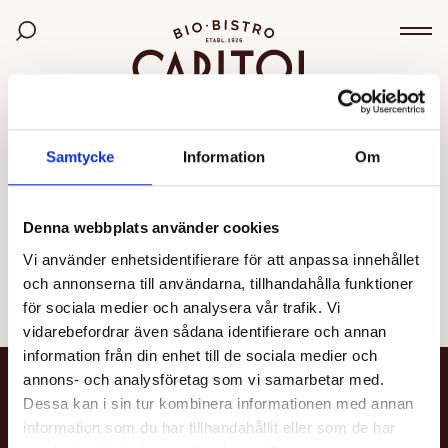
Bio Capitol
Sök bland filmer
Väx
OGILTIG VISNING
Samtycke
Information
Om
Den valda visningen kunde inte hittas eller går inte
längre att boka.
Denna webbplats använder cookies
Vi använder enhetsidentifierare för att anpassa innehållet
Se alla filmer
och annonserna till användarna, tillhandahålla funktioner
för sociala medier och analysera vår trafik. Vi
vidarebefordrar även sådana identifierare och annan
information från din enhet till de sociala medier och
annons- och analysföretag som vi samarbetar med.
NYHETSBREV
Dessa kan i sin tur kombinera informationen med annan
information som du har tillhandahållit eller som de har
Få nyheter och uppdateringar om din