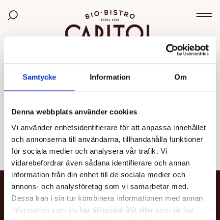
Bio Capitol
Sök bland filmer
Väx
OGILTIG VISNING
Samtycke
Information
Om
Den valda visningen kunde inte hittas eller går inte
längre att boka.
Denna webbplats använder cookies
Vi använder enhetsidentifierare för att anpassa innehållet
Se alla filmer
och annonserna till användarna, tillhandahålla funktioner
för sociala medier och analysera vår trafik. Vi
vidarebefordrar även sådana identifierare och annan
information från din enhet till de sociala medier och
annons- och analysföretag som vi samarbetar med.
NYHETSBREV
Dessa kan i sin tur kombinera informationen med annan
information som du har tillhandahållit eller som de har
Få nyheter och uppdateringar om din